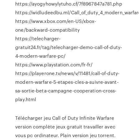
https://ayogyhowylytuho.cf/7f8967847a781.php
https://widludeedbu.ml/Call_of_duty_4_modern_warf
https://www.xbox.com/en-US/xbox-
one/backward-compatibility
https://telecharger-
gratuit24.fr/tag/telecharger-demo-call-of-duty-
4-modern-warfare-pc/
https://www.playstation.com/fr-fr/
https://playerone.tv/news/v/11481/call-of-duty-
modern-warfare-5-etapes-cles-a-suivre-avant-
sa-sortie-beta-campagne-cooperation-cross-
play.html
Télécharger jeu Call of Duty Infinite Warfare
version complète jeux gratuit travailler avec
vous pc ordinateur. Plain version jeu torrent.