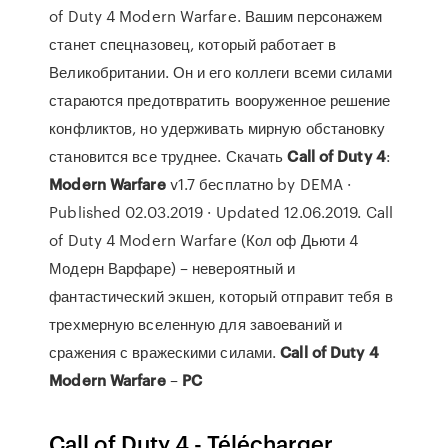
of Duty 4 Modern Warfare. Вашим персонажем
станет спецназовец, который работает в
Великобритании. Он и его коллеги всеми силами
стараются предотвратить вооруженное решение
конфликтов, но удерживать мирную обстановку
становится все труднее. Скачать
Call
of
Duty
4
:
Modern
Warfare
v1.7 бесплатно by DEMA ·
Published 02.03.2019 · Updated 12.06.2019. Call
of Duty 4 Modern Warfare (Кол оф Дьюти 4
Модерн Варфаре) – невероятный и
фантастический экшен, который отправит тебя в
трехмерную вселенную для завоеваний и
сражения с вражескими силами.
Call
of
Duty
4
Modern
Warfare
–
PC
Call of Duty 4 - Télécharger